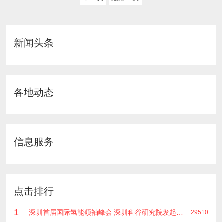
新闻头条
各地动态
信息服务
点击排行
1
深圳首届国际氢能领袖峰会 深圳科谷研究院发起主办 在深能源集团成功召开 会上相关单位 研发机构 龙头企业等签约合作
29510