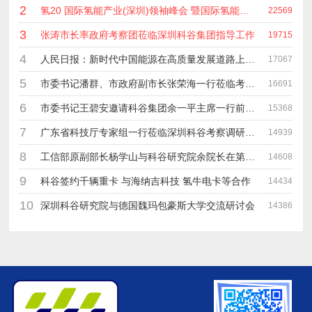
2
氢20 国际氢能产业(深圳)领袖峰会 暨国际氢能产业链展览会
22569
3
张涛市长率政府考察团莅临深圳科谷集团指导工作
19715
4
人民日报：新时代中国能源在高质量发展道路上奋勇前进
17067
5
市委书记潘群、市政府副市长张荣海一行莅临考察指导工作
16691
6
市委书记王碧安邀请科谷集团余一平主席一行前往工业转移园考察合作
15368
7
广东省科技厅专家组一行莅临深圳科谷考察调研“未来能源中心”项目
14939
8
工信部原副部长杨学山与科谷研究院余院长在第九届中电博览会交流
14608
9
科谷签约千辆重卡 与海纳吉科技 氢牛电卡等合作
14434
10
深圳科谷研究院与德国魏玛包豪斯大学交流研讨会
14386