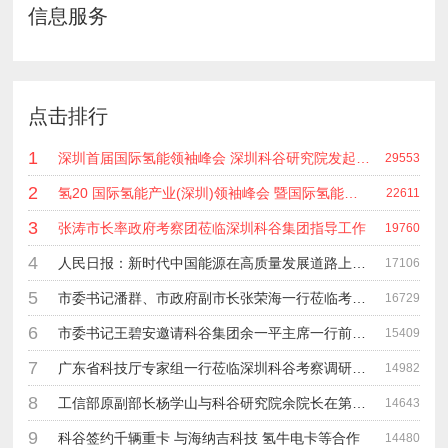
信息服务
点击排行
1
深圳首届国际氢能领袖峰会 深圳科谷研究院发起主办 在深能源集团成功召开 会上相关单位 研发机构 龙头企业等签约合作
29553
2
氢20 国际氢能产业(深圳)领袖峰会 暨国际氢能产业链展览会
22611
3
张涛市长率政府考察团莅临深圳科谷集团指导工作
19760
4
人民日报：新时代中国能源在高质量发展道路上奋勇前进
17106
5
市委书记潘群、市政府副市长张荣海一行莅临考察指导工作
16729
6
市委书记王碧安邀请科谷集团余一平主席一行前往工业转移园考察合作
15409
7
广东省科技厅专家组一行莅临深圳科谷考察调研“未来能源中心”项目
14982
8
工信部原副部长杨学山与科谷研究院余院长在第九届中电博览会交流
14643
9
科谷签约千辆重卡 与海纳吉科技 氢牛电卡等合作
14480