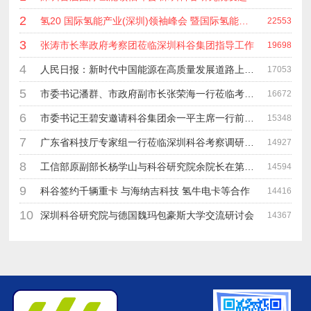
2
氢20 国际氢能产业(深圳)领袖峰会 暨国际氢能产业链展览会
22553
3
张涛市长率政府考察团莅临深圳科谷集团指导工作
19698
4
人民日报：新时代中国能源在高质量发展道路上奋勇前进
17053
5
市委书记潘群、市政府副市长张荣海一行莅临考察指导工作
16672
6
市委书记王碧安邀请科谷集团余一平主席一行前往工业转移园考察合作
15348
7
广东省科技厅专家组一行莅临深圳科谷考察调研“未来能源中心”项目
14927
8
工信部原副部长杨学山与科谷研究院余院长在第九届中电博览会交流
14594
9
科谷签约千辆重卡 与海纳吉科技 氢牛电卡等合作
14416
10
深圳科谷研究院与德国魏玛包豪斯大学交流研讨会
14367