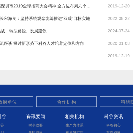
深圳吹响氢能发展号角： 科谷认真贯彻落实深圳市2019全球招商大会精神 全方位布局六个前沿方向之一：氢燃料电池产业
2019-12-20
长宋海良：坚持系统观念统筹推进“双碳”目标实施
2022-08-22
挑战、转型路径、发展建议
2024-07-24
流座谈 探讨新形势下科谷人才培养定位和方向
2020-01-08
）
2019-12-19
科谷
资讯要闻
相关机构
科谷资讯
科谷
时事政要
生产力体系
科谷初心
规划
集团资讯
科谷研究院
双碳资讯