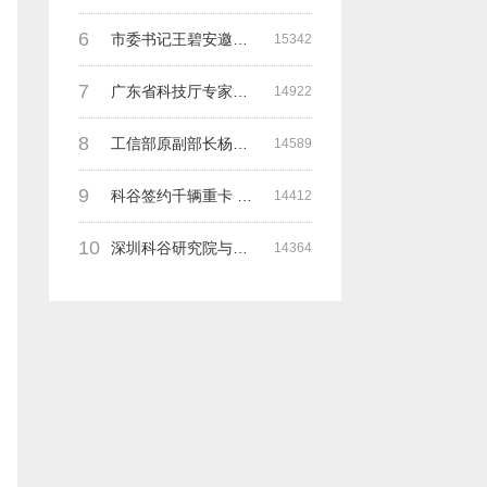
6
市委书记王碧安邀请科谷集团余一平主席一行前往工业转移园考察合作
15342
7
广东省科技厅专家组一行莅临深圳科谷考察调研“未来能源中心”项目
14922
8
工信部原副部长杨学山与科谷研究院余院长在第九届中电博览会交流
14589
9
科谷签约千辆重卡 与海纳吉科技 氢牛电卡等合作
14412
10
深圳科谷研究院与德国魏玛包豪斯大学交流研讨会
14364