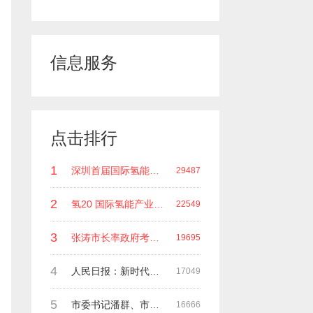
信息服务
点击排行
1
深圳首届国际氢能领袖峰会 深圳科谷研究院发起主办 在深能源集团成功召开 会上相关单位 研发机构 龙头企业等签约合作
29487
2
氢20 国际氢能产业(深圳)领袖峰会 暨国际氢能产业链展览会
22549
3
张涛市长率政府考察团莅临深圳科谷集团指导工作
19695
4
人民日报：新时代中国能源在高质量发展道路上奋勇前进
17049
5
市委书记潘群、市政府副市长张荣海一行莅临考察指导工作
16666