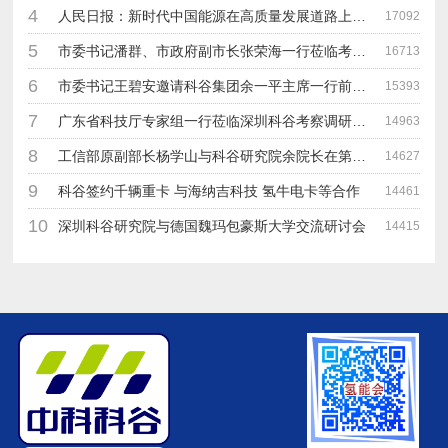
4
人民日报：新时代中国能源在高质量发展道路上奋勇前进
17092
5
市委书记潘群、市政府副市长张荣海一行莅临考察指导工作
16713
6
市委书记王碧安邀请科谷集团余一平主席一行前往工业转移园考察合作
15393
7
广东省科技厅专家组一行莅临深圳科谷考察调研“未来能源中心”项目
14963
8
工信部原副部长杨学山与科谷研究院余院长在第九届中电博览会交流
14627
9
科谷签约千辆重卡 与海纳吉科技 氢牛电卡等合作
14461
10
深圳科谷研究院与德国魏玛包豪斯大学交流研讨会
14415