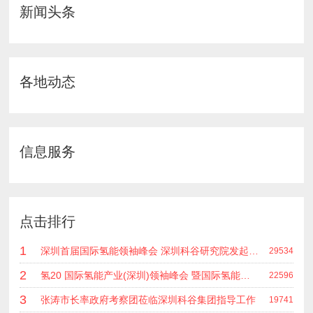
新闻头条
各地动态
信息服务
点击排行
1
深圳首届国际氢能领袖峰会 深圳科谷研究院发起主办 在深能源集团成功召开 会上相关单位 研发机构 龙头企业等签约合作
29534
2
氢20 国际氢能产业(深圳)领袖峰会 暨国际氢能产业链展览会
22596
3
张涛市长率政府考察团莅临深圳科谷集团指导工作
19741