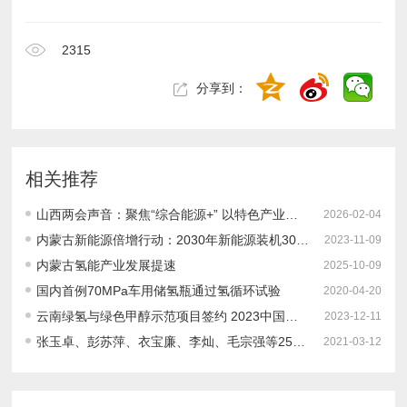
2315
分享到：
相关推荐
山西两会声音：聚焦“综合能源+” 以特色产业突围促资源优势转化
2026-02-04
内蒙古新能源倍增行动：2030年新能源装机300GW！绿氢产能50万吨，制氢设备产能1000台套！
2023-11-09
内蒙古氢能产业发展提速
2025-10-09
国内首例70MPa车用储氢瓶通过氢循环试验
2020-04-20
云南绿氢与绿色甲醇示范项目签约 2023中国氢制绿色甲醇项目建设进度如何？
2023-12-11
张玉卓、彭苏萍、衣宝廉、李灿、毛宗强等25位知名院士专家出席“第三届中国制氢与氢能源产业发展大会”并作主旨报告！大会日程发布
2021-03-12