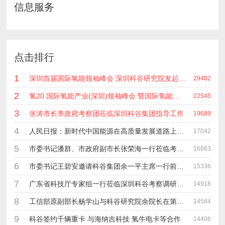
信息服务
点击排行
1
深圳首届国际氢能领袖峰会 深圳科谷研究院发起主办 在深能源集团成功召开 会上相关单位 研发机构 龙头企业等签约合作
29482
2
氢20 国际氢能产业(深圳)领袖峰会 暨国际氢能产业链展览会
22545
3
张涛市长率政府考察团莅临深圳科谷集团指导工作
19689
4
人民日报：新时代中国能源在高质量发展道路上奋勇前进
17042
5
市委书记潘群、市政府副市长张荣海一行莅临考察指导工作
16663
6
市委书记王碧安邀请科谷集团余一平主席一行前往工业转移园考察合作
15336
7
广东省科技厅专家组一行莅临深圳科谷考察调研“未来能源中心”项目
14918
8
工信部原副部长杨学山与科谷研究院余院长在第九届中电博览会交流
14584
9
科谷签约千辆重卡 与海纳吉科技 氢牛电卡等合作
14406