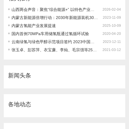
山西两会声音：聚焦“综合能源+” 以特色产业突围促资源优势转化
2026-02-04
内蒙古新能源倍增行动：2030年新能源装机300GW！绿氢产能50万吨，制氢设备产能1000台套！
2023-11-09
内蒙古氢能产业发展提速
2025-10-09
国内首例70MPa车用储氢瓶通过氢循环试验
2020-04-20
云南绿氢与绿色甲醇示范项目签约 2023中国氢制绿色甲醇项目建设进度如何？
2023-12-11
张玉卓、彭苏萍、衣宝廉、李灿、毛宗强等25位知名院士专家出席“第三届中国制氢与氢能源产业发展大会”并作主旨报告！大会日程发布
2021-03-12
新闻头条
各地动态