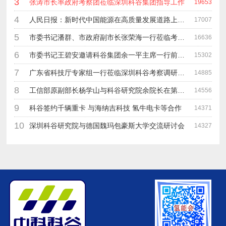
3
张涛市长率政府考察团莅临深圳科谷集团指导工作
19653
4
人民日报：新时代中国能源在高质量发展道路上奋勇前进
17007
5
市委书记潘群、市政府副市长张荣海一行莅临考察指导工作
16636
6
市委书记王碧安邀请科谷集团余一平主席一行前往工业转移园考察合作
15302
7
广东省科技厅专家组一行莅临深圳科谷考察调研“未来能源中心”项目
14885
8
工信部原副部长杨学山与科谷研究院余院长在第九届中电博览会交流
14556
9
科谷签约千辆重卡 与海纳吉科技 氢牛电卡等合作
14371
10
深圳科谷研究院与德国魏玛包豪斯大学交流研讨会
14327