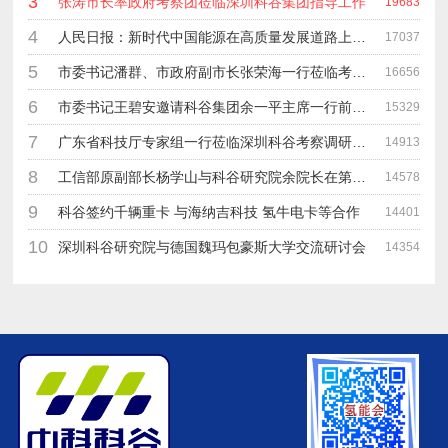
3
张涛市长率政府考察团莅临深圳科谷集团指导工作
19683
4
人民日报：新时代中国能源在高质量发展道路上奋勇前进
17037
5
市委书记潘群、市政府副市长张荣海一行莅临考察指导工作
16656
6
市委书记王碧安邀请科谷集团余一平主席一行前往工业转移园考察合作
15329
7
广东省科技厅专家组一行莅临深圳科谷考察调研“未来能源中心”项目
14913
8
工信部原副部长杨学山与科谷研究院余院长在第九届中电博览会交流
14578
9
科谷签约千辆重卡 与海纳吉科技 氢牛电卡等合作
14401
10
深圳科谷研究院与德国魏玛包豪斯大学交流研讨会
14354